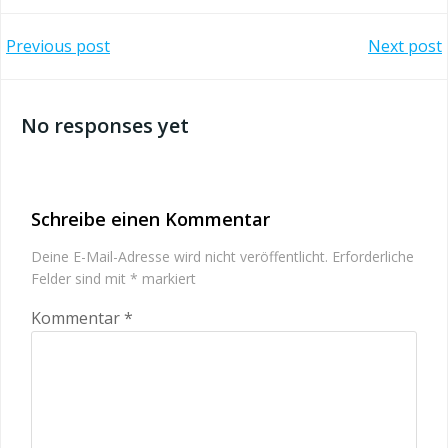
Post
Post
Previous post
Next post
navigation
navigation
No responses yet
Schreibe einen Kommentar
Deine E-Mail-Adresse wird nicht veröffentlicht.
Erforderliche
Felder sind mit
*
markiert
Kommentar
*