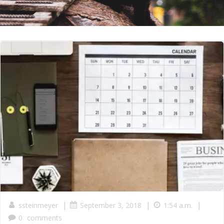
|
|
|
ssteinmeyer
September 3, 2018
1:54 a.m.
0
comments