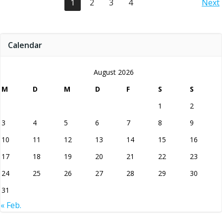
Posts
Po
Page
Page
Page
Page
1
2
3
4
Next
navigation
na
Calendar
August 2026
M
D
M
D
F
S
S
1
2
3
4
5
6
7
8
9
10
11
12
13
14
15
16
17
18
19
20
21
22
23
24
25
26
27
28
29
30
31
« Feb.