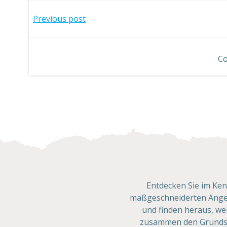
Post
Previous post
navigation
Co
Entdecken Sie im Ke
maßgeschneiderten Angeb
und finden heraus, wel
zusammen den Grundstei