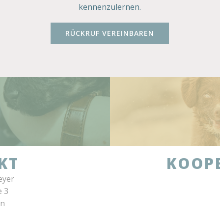
kennenzulernen.
RÜCKRUF VEREINBAREN
KT
KOOP
eyer
e 3
en