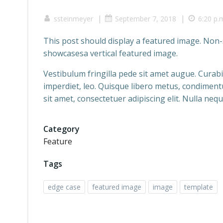
|
|
ssteinmeyer
September 7, 2018
6:20 p.
This post should display a featured image. Non
showcasesa vertical featured image.
Vestibulum fringilla pede sit amet augue. Curabi
imperdiet, leo. Quisque libero metus, condime
sit amet, consectetuer adipiscing elit. Nulla neque
Category
Feature
Tags
edge case
featured image
image
template