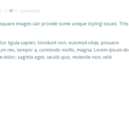
|
m.
0
comments
-square images can provide some unique styling issues. This
tur ligula sapien, tincidunt non, euismod vitae, posuere
ntum nec, tempor a, commodo mollis, magna. Lorem ipsum do
 dolor, sagittis eget, iaculis quis, molestie non, velit.