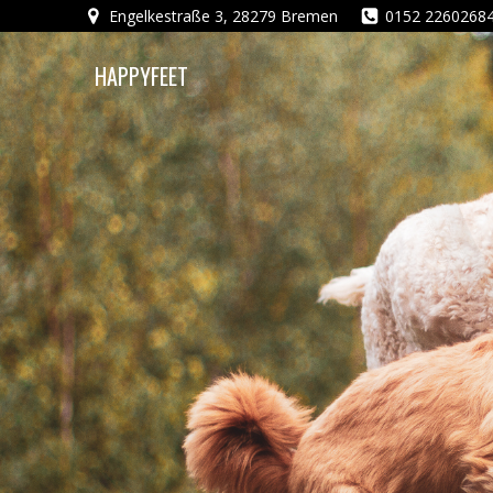
Zum
Engelkestraße 3, 28279 Bremen
0152 2260268
Inhalt
springen
HAPPYFEET