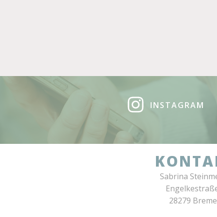
INSTAGRAM
KONTA
Sabrina Steinm
Engelkestraß
28279 Brem