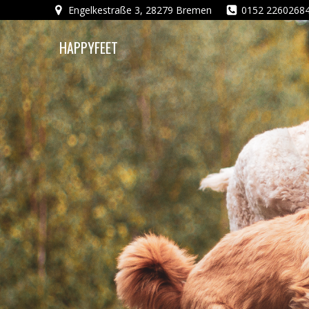
Zum
Engelkestraße 3, 28279 Bremen
0152 2260268
Inhalt
springen
HAPPYFEET