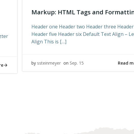
Markup: HTML Tags and Formatti
Header one Header two Header three Header
Header five Header six Default Text Align – Le
zter
Align This is […]
Read m
by
ssteinmeyer
on
Sep. 15
re