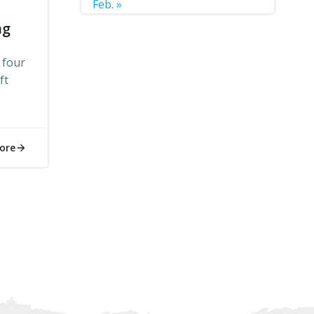
Feb. »
ng
 four
ft
ore